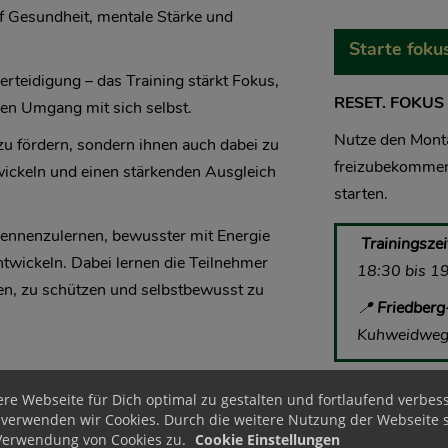
 Gesundheit, mentale Stärke und
Starte foku
erteidigung – das Training stärkt Fokus,
RESET. FOKUS 
eren Umgang mit sich selbst.
Nutze den Mont
 zu fördern, sondern ihnen auch dabei zu
freizubekommen
wickeln und einen stärkenden Ausgleich
starten.
 kennenzulernen, bewusster mit Energie
Trainingszei
twickeln. Dabei lernen die Teilnehmer
18:30 bis 1
n, zu schützen und selbstbewusst zu
📍
Friedber
Kuhweidweg 
re Webseite für Dich optimal zu gestalten und fortlaufend verbes
 verwenden wir Cookies. Durch die weitere Nutzung der Webseite 
Verwendung von Cookies zu.
Cookie Einstellungen