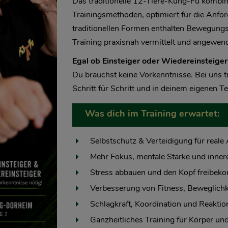
Das traditionelle 12-Tiere-Kung-Fu kombin
Trainingsmethoden, optimiert für die Anfo
traditionellen Formen enthalten Bewegungs-
Training praxisnah vermittelt und angewen
Egal ob Einsteiger oder Wiedereinsteiger
Du brauchst keine Vorkenntnisse. Bei uns t
Schritt für Schritt und in deinem eigenen T
Was dich im Training erwartet:
Selbstschutz & Verteidigung für reale 
Mehr Fokus, mentale Stärke und inner
Stress abbauen und den Kopf freibe
Verbesserung von Fitness, Beweglichk
Schlagkraft, Koordination und Reaktio
Ganzheitliches Training für Körper und