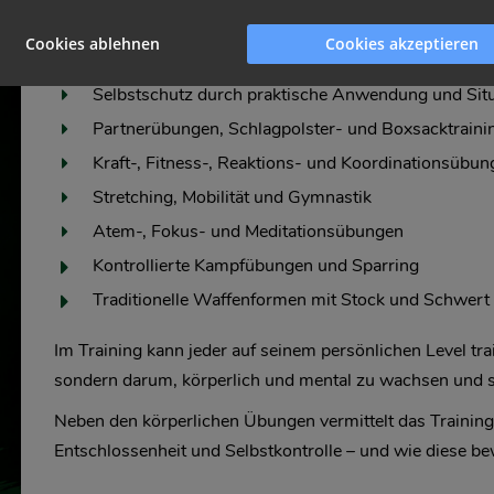
Mehr als nur Kampfsport: Trainingsinhalte 
Cookies ablehnen
Cookies akzeptieren
Flow- und Bewegungsübungen durch traditionelles
Selbstschutz durch praktische Anwendung und Situ
Partnerübungen, Schlagpolster- und Boxsacktraini
Kraft-, Fitness-, Reaktions- und Koordinationsübu
Stretching, Mobilität und Gymnastik
Atem-, Fokus- und Meditationsübungen
Kontrollierte Kampfübungen und Sparring
Traditionelle Waffenformen mit Stock und Schwert
Im Training kann jeder auf seinem persönlichen Level trai
sondern darum, körperlich und mental zu wachsen und sic
Neben den körperlichen Übungen vermittelt das Training
Entschlossenheit und Selbstkontrolle – und wie diese b