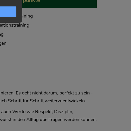
und Schwerpunkte
 Formentraining
ationstraining
ng
ngen
nieren. Es geht nicht darum, perfekt zu sein -
h Schritt für Schritt weiterzuentwickeln.
 auch Werte wie Respekt, Disziplin,
ewusst in den Alltag übertragen werden können.