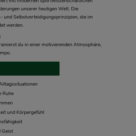
iert mit modernen sportwissenschaftlichen
rderungen unserer heutigen Welt. Die
 und Selbstverteidigungsprinzipien, die im
det werden.
:
rainierst du in einer motivierenden Atmosphäre,
empo.
Alltagssituationen
e Ruhe
kommen
eit und Körpergefühl
nsfähigkeit
 Geist